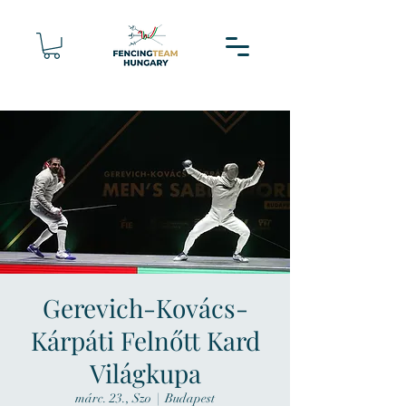
Gerevich-Kovács-
Kárpáti Felnőtt Kard
Világkupa
márc. 23., Szo
  |  
Budapest