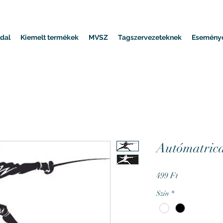
dal
Kiemelt termékek
MVSZ
Tagszervezeteknek
Esemény
Autómatrica
Ár
499 Ft
Szín
*