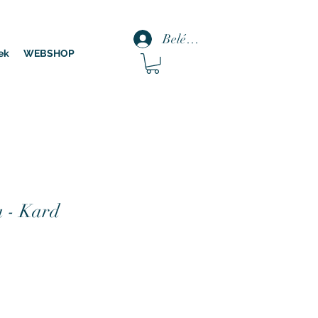
Belépés
ek
WEBSHOP
 - Kard