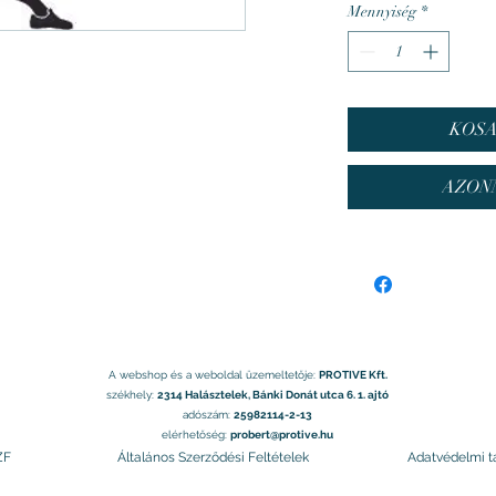
Mennyiség
*
KOS
AZON
A webshop és a weboldal üzemeltetője:
PROTIVE Kft.
székhely:
2314 Halásztelek, Bánki Donát utca 6. 1. ajtó
adószám:
25982114-2-13
elérhetőség:
probert@protive.hu
ZF
Általános Szerződési Feltételek
Adatvédelmi t