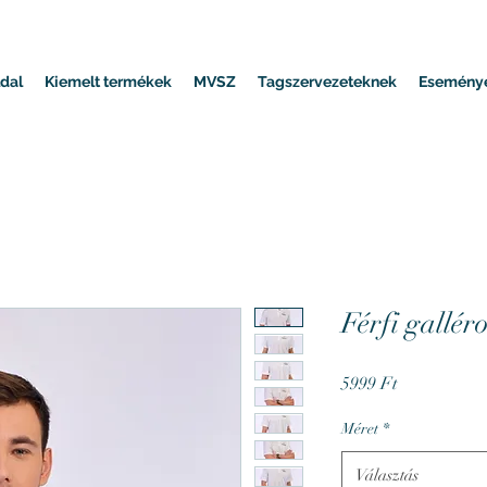
dal
Kiemelt termékek
MVSZ
Tagszervezeteknek
Esemény
Férfi gallér
Ár
5999 Ft
Méret
*
Választás