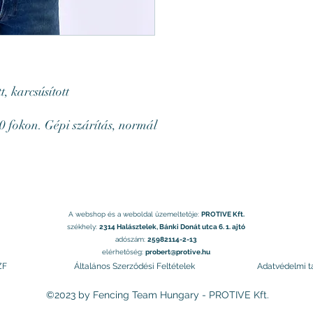
t, karcsúsított
40 fokon. Gépi szárítás, normál
.
A webshop és a weboldal üzemeltetője:
PROTIVE Kft.
székhely:
2314 Halásztelek, Bánki Donát utca 6. 1. ajtó
adószám:
25982114-2-13
elérhetőség:
probert@protive.hu
ZF
Általános Szerződési Feltételek
Adatvédelmi t
©2023 by Fencing Team Hungary - PROTIVE Kft.