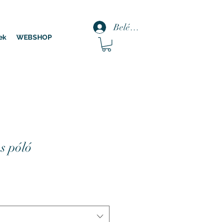
Belépés
ek
WEBSHOP
os póló