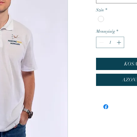
Szín
*
Mennyiség
*
KOS
AZON