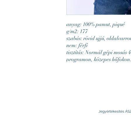
anyag: 100% pamut, piqué
g/m2: 177
szabás: rövid ujjú, oldalvarrot
nem: férfi
tisztítás: Normál gépi mosás 
programon, közepes hőfokon
Jegyértékesítés ÁS